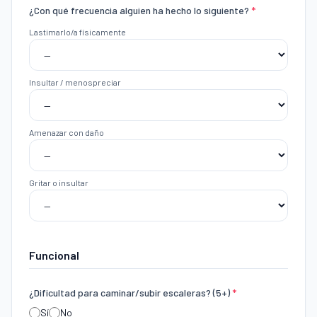
¿Con qué frecuencia alguien ha hecho lo siguiente?
*
Lastimarlo/a físicamente
Insultar / menospreciar
Amenazar con daño
Gritar o insultar
Funcional
¿Dificultad para caminar/subir escaleras? (5+)
*
Sí
No