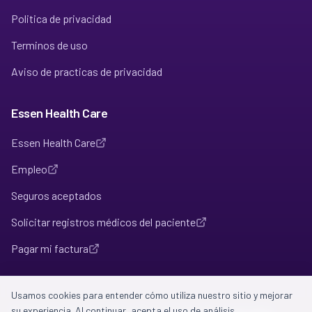
Politica de privacidad
Terminos de uso
Aviso de practicas de privacidad
Essen Health Care
Essen Health Care
Empleo
Seguros aceptados
Solicitar registros médicos del paciente
Pagar mi factura
Usamos cookies para entender cómo utiliza nuestro sitio y mejorar
©
su experiencia. Al continuar, acepta el uso de análisis.
2026
Intention Health Care. Todos los derechos reservados.